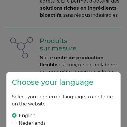
agressifs. Elle permet d’obtenir des
solutions riches en ingrédients
bioactifs
, sans résidus indésirables.
Produits
sur mesure
Notre
unité de production
flexible
est conçue pour élaborer
des produits sur mesure. Elle nous
permet d’associer nos ingrédients
Choose your language
d’acides aminés à des composants
fertilisants, des oligo-éléments et
Select your preferred language to continue
d’autres additifs pour atteindre
on the website.
des caractéristiques spécifiques,
selon les besoins de nos clients.
English
Nederlands